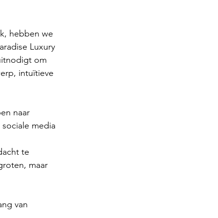
rk, hebben we 
radise Luxury 
uitnodigt om 
p, intuïtieve 
en naar 
 sociale media 
acht te 
groten, maar 
ng van 