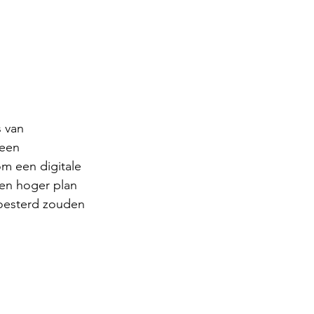
 van 
 een 
m een digitale 
een hoger plan 
koesterd zouden 