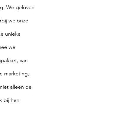
ng. We geloven 
rbij we onze 
e unieke 
mee we 
pakket, van 
e marketing, 
iet alleen de 
 bij hen 