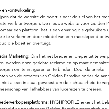
en -ontwikkeling: 
pen dat de website de poort is naar de ziel van het me
esterwerk ontworpen. De nieuwe website voor Golden Pa
 zomaar een platform; het is een ervaring die gebruikers 
uxe te verkennen door middel van een meeslepend ontwer
oud die boeit en overtuigt.
dia Marketing: 
Om het net breder en dieper uit te werp
ten, werden onze gerichte reclame en op maat gemaakte
worpen om te intrigeren en te binden. Door de unieke 
en van de retraites van Golden Paradise onder de aand
 niet alleen in staat geweest om de zichtbaarheid te ver
enschap van liefhebbers van luxereizen te creëren.
wederverkopersplatforms:
 HYGHPROFILE erkent het bela
aarheid en positioneert Golden Paradise strategisch op 