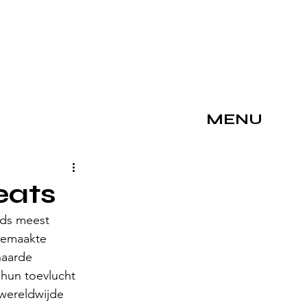
MENU
eats
lds meest 
gemaakte 
naarde 
 hun toevlucht 
wereldwijde 