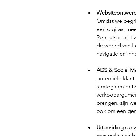
Websiteontwerp 
Omdat we begrij
een digitaal me
Retreats is niet
de wereld van l
navigatie en inh
ADS & Social Me
potentiële klan
strategieën ont
verkoopargument
brengen, zijn we
ook om een geme
Uitbreiding op 
maximale zichtb