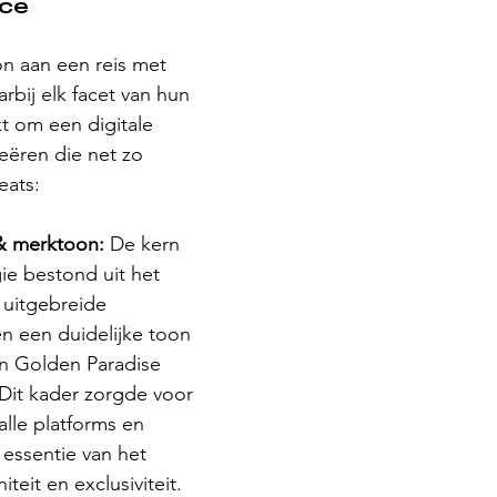
nce
aan een reis met 
rbij elk facet van hun 
 om een digitale 
eëren die net zo 
eats:
 & merktoon: 
De kern 
ie bestond uit het 
 uitgebreide 
en een duidelijke toon 
an Golden Paradise 
Dit kader zorgde voor 
alle platforms en 
essentie van het 
iteit en exclusiviteit.