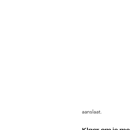
aanslaat.
Klaar om je me